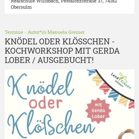
Realschule Willsbach
, Pestalozzistraße 37, 74182
Obersulm
Termine
- Autor*in
Manuela Greiner
KNÖDEL ODER KLÖSSCHEN -K
OCHWORKSHOP MIT GERDA L
OBER / AUSGEBUCHT!