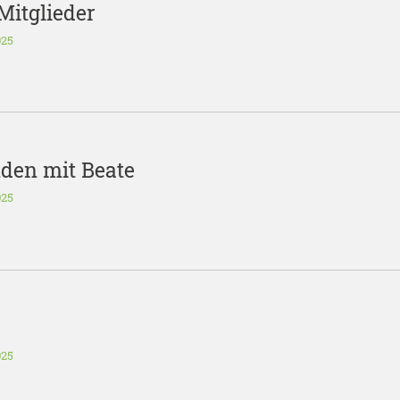
Mitglieder
025
den mit Beate
025
025