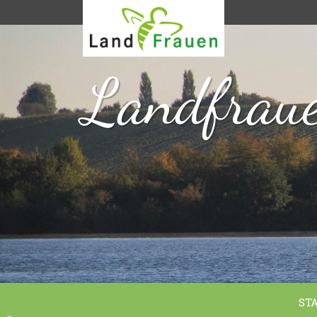
Landfraue
ST