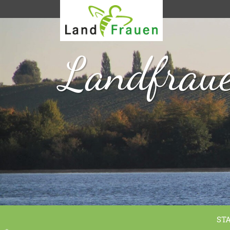
Landfraue
ST