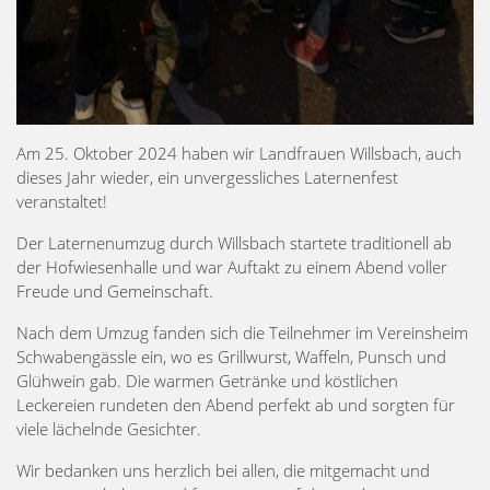
Am 25. Oktober 2024 haben wir Landfrauen Willsbach, auch
dieses Jahr wieder, ein unvergessliches Laternenfest
veranstaltet!
Der Laternenumzug durch Willsbach startete traditionell ab
der Hofwiesenhalle und war Auftakt zu einem Abend voller
Freude und Gemeinschaft.
Nach dem Umzug fanden sich die Teilnehmer im Vereinsheim
Schwabengässle ein, wo es Grillwurst, Waffeln, Punsch und
Glühwein gab. Die warmen Getränke und köstlichen
Leckereien rundeten den Abend perfekt ab und sorgten für
viele lächelnde Gesichter.
Wir bedanken uns herzlich bei allen, die mitgemacht und