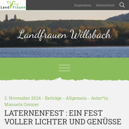
Impressum
Datenschutz
Landfrauen Willsbach
2. November 2024 -
Beiträge
-
Allgemein
- Autor*in
Manuela Greiner
LATERNENFEST : EIN FEST
VOLLER LICHTER UND GENÜSSE